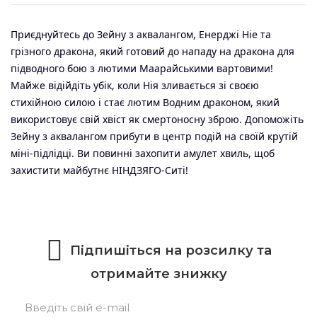
Приєднуйтесь до Зейну з аквалангом, Енерджі Ніе та
грізного дракона, який готовий до нападу на дракона для
підводного бою з лютими Маарайськими вартовими!
Майже відійдіть убік, коли Нія зливається зі своєю
стихійною силою і стає лютим Водним драконом, який
використовує свій хвіст як смертоносну зброю. Допоможіть
Зейну з аквалангом прибути в центр подій на своїй крутій
міні-підлідці. Ви повинні захопити амулет хвиль, щоб
захистити майбутнє НІНДЗЯГО-Ситі!
Підпишіться на розсилку та
отримайте знижку
Підписатися