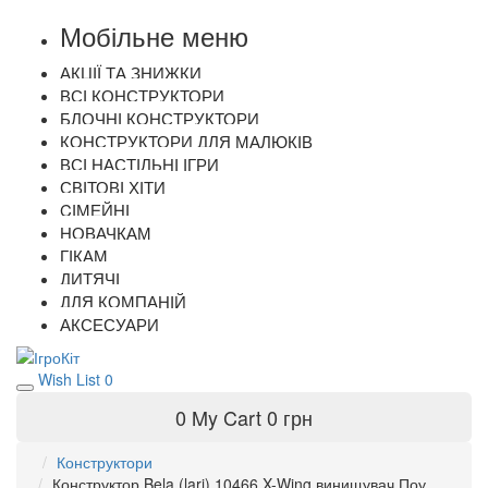
Мобільне меню
АКЦІЇ ТА ЗНИЖКИ
ВСІ КОНСТРУКТОРИ
БЛОЧНІ КОНСТРУКТОРИ
КОНСТРУКТОРИ ДЛЯ МАЛЮКІВ
ВСІ НАСТІЛЬНІ ІГРИ
СВІТОВІ ХІТИ
CІМЕЙНІ
НОВАЧКАМ
ГІКАМ
ДИТЯЧІ
ДЛЯ КОМПАНІЙ
АКСЕСУАРИ
Wish List
0
0
My Cart
0 грн
Конструктори
Конструктор Bela (lari) 10466 X-Wing винищувач Поу