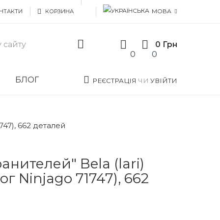
МОВА
НТАКТИ
КОРЗИНА
0 Грн
0
0
И
БЛОГ
РЕЄСТРАЦІЯ
ЧИ
УВІЙТИ
747), 662 деталей
нителей" Bela (lari)
г Ninjago 71747), 662