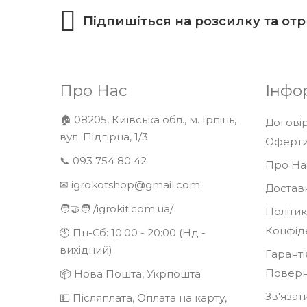
Підпишіться на розсилку та от
Про Нас
Інфо
🏠 08205, Київська обл., м. Ірпінь,
Договір
вул. Підгірна, 1/3
Оферт
📞 093 754 80 42
Про На
✉ igrokotshop@gmail.com
Доставк
🧑‍🤝‍🧑
/igrokit.com.ua/
Політи
Конфід
🕙 Пн-Сб: 10:00 - 20:00 (Нд -
вихідний)
Гаранті
Повер
📦 Нова Пошта, Укрпошта
Зв'язат
💵 Післяплата, Оплата на карту,