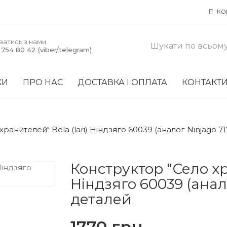
КО
затись з нами
754 80 42 (viber/telegram)
КИ
ПРО НАС
ДОСТАВКА І ОПЛАТА
КОНТАКТ
ранителей" Bela (lari) Ніндзяго 60039 (аналог Ninjago 71
Конструктор "Село хра
Ніндзяго 60039 (анало
деталей
1770 грн