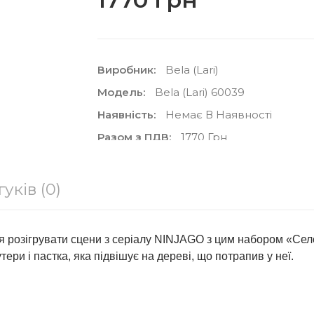
Виробник:
Bela (lari)
Модель:
Bela (lari) 60039
Наявність:
Немає В Наявності
Разом з ПДВ:
1770 Грн
гуків (0)
Кількість
ТОВАР ЗА
В Закладки
 розігрувати сцени з серіалу NINJAGO з цим набором «Село
тери і пастка, яка підвішує на дереві, що потрапив у неї.