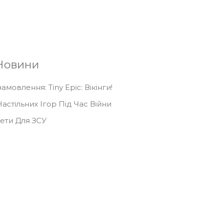
Підписатися
Новини
мовлення: Tiny Epic: Вікінги!
астільних Ігор Під Час Війни
кети Для ЗСУ