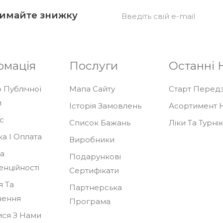
римайте знижку
рмація
Послуги
Останні 
 Публічної
Мапа Сайту
Старт Передза
и
Історія Замовлень
Асортимент Н
с
Список Бажань
Ліки Та Турні
а І Оплата
Виробники
ка
Подарункові
енційності
Сертифікати
я Та
Партнерська
нення
Програма
ися З Нами