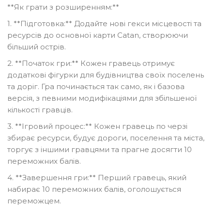
**Як грати з розширенням:**
1. **Підготовка:** Додайте нові гекси місцевості та
ресурсів до основної карти Catan, створюючи
більший острів.
2. **Початок гри:** Кожен гравець отримує
додаткові фігурки для будівництва своїх поселень
та доріг. Гра починається так само, як і базова
версія, з певними модифікаціями для збільшеної
кількості гравців.
3. **Ігровий процес:** Кожен гравець по черзі
збирає ресурси, будує дороги, поселення та міста,
торгує з іншими гравцями та прагне досягти 10
переможних балів.
4. **Завершення гри:** Перший гравець, який
набирає 10 переможних балів, оголошується
переможцем.