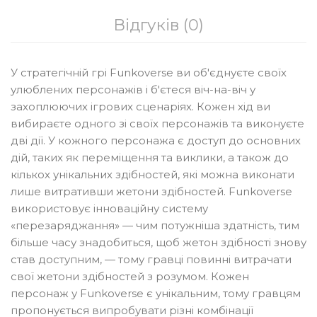
Відгуків (0)
У стратегічній грі Funkoverse ви об'єднуєте своїх
улюблених персонажів і б'єтеся віч-на-віч у
захоплюючих ігрових сценаріях. Кожен хід ви
вибираєте одного зі своїх персонажів та виконуєте
дві дії. У кожного персонажа є доступ до основних
дій, таких як переміщення та виклики, а також до
кількох унікальних здібностей, які можна виконати
лише витративши жетони здібностей. Funkoverse
використовує інноваційну систему
«перезаряджання» — чим потужніша здатність, тим
більше часу знадобиться, щоб жетон здібності знову
став доступним, — тому гравці повинні витрачати
свої жетони здібностей з розумом. Кожен
персонаж у Funkoverse є унікальним, тому гравцям
пропонується випробувати різні комбінації