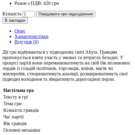
Разом з ПДВ:
420 грн
Кількість
Повідомити про надходження
В закладки
Опис
Характеристики
Відгуків (0)
Дії гри відбуваються у підводному світі Abyss. Гравцям
пропонується взяти участь у змовах та інтригах Безодні. У
процесі партії вони переманюватимуть на свій бік впливових
лордів із гільдій політиків, торговців, воїнів, магів чи
землеробів, створюватимуть коаліції, розширюватимуть свої
підводні володіння та збиратимуть дорогоцінні перли.
Настільна гра
Тексту в грі
Тема гри
Кількість гравців
Час партії
Вік гравців
Основні механіки