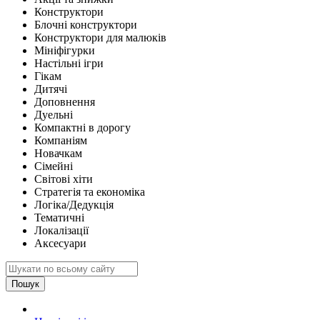
Конструктори
Блочні конструктори
Конструктори для малюків
Мініфігурки
Настільні ігри
Гікам
Дитячі
Доповнення
Дуельні
Компактні в дорогу
Компаніям
Новачкам
Сімейні
Світові хіти
Стратегія та економіка
Логіка/Дедукція
Тематичні
Локалізації
Аксесуари
Пошук