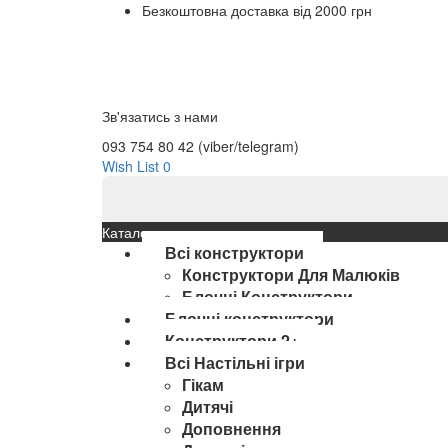
Безкоштовна доставка від 2000 грн
Зв'язатись з нами
093 754 80 42 (viber/telegram)
Wish List
0
Каталог
Всі конструктори
Конструктори Для Малюків
Блочні Конструктори
Блочні конструктори
Конструктори 2+
Всі Настільні ігри
Гікам
Дитячі
Доповнення