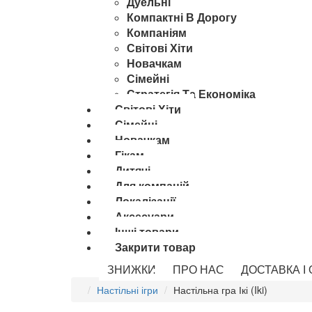
Дуельні
Компактні В Дорогу
Компаніям
Світові Хіти
Новачкам
Сімейні
Стратегія Та Економіка
Світові Хіти
Сімейні
Новачкам
Гікам
Дитячі
Для компаній
Локалізації
Аксесуари
Інші товари
Закрити товар
ЗНИЖКИ
ПРО НАС
ДОСТАВКА І
Настільні ігри
Настільна гра Ікі (Iki)