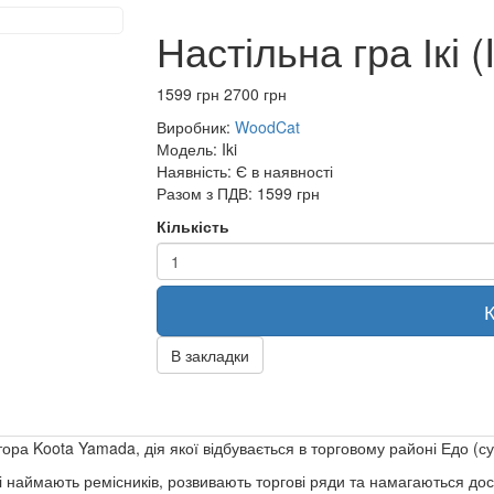
Настільна гра Ікі (I
1599 грн
2700 грн
Виробник:
WoodCat
Модель:
Iki
Наявність:
Є в наявності
Разом з ПДВ:
1599 грн
Кількість
В закладки
тора Koota Yamada, дія якої відбувається в торговому районі Едо (су
і наймають ремісників, розвивають торгові ряди та намагаються до