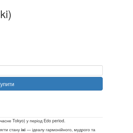
ki)
Купити
часне Tokyo) у період Edo period.
сягти стану
ікі
— ідеалу гармонійного, мудрого та