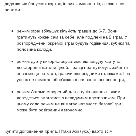
додаткових бонусних карток, інших компонентів, а також нові
режими:
режим зграї збільшує кількість гравців до 6-7. Вони
гратимуть кожен сам за себе, але поділені на 2 зграї. У
розпорядженні окремої зграї будуть годівниця, кубики та
половина колоди,
режим дуету використовуватиме відповідну карту та
двосторонні жетони цілей. Гравці прагнутимуть зайняти
певні місця на карті, граючи відповідними пташками. Гра
удвох не вимагає обов'язкової наявності основної гри,
режим Автоми створений для літунів-одинаків, яким
доведеться змагатися з невидимим противником. При
цьому соло режим не вимагає наявності базової гри і
може бути розіграний автономно.
Купити доповнення Крила. Птахи Азії (укр.) варто всім