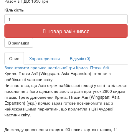
Разом з ПДВ:
1650 грн
Кількість
Товар закінчився
В закладки
Опис
Характеристики
Відгуків (0)
Завантажити правила настільної гри Крила. Птахи Азії
Крила. Птахи Азії (Wingspan: Asia Expansion): пташки з
найбільшої частини світу
Чи знаєте ви, що Азія окрім найбільшої площі у світі та кількості
населення з його щільністю змогла дати притулок 2800 видам
птахів. Третє доповнення Крила. Птахи Азії (Wingspan: Asia
Expansion) (укр.) прямо зараз готове познайомити вас з
найяскравішими пернатими, що прилетіли з цієї чудової
частини світу.
До складу доповнення входять 90 нових карток пташок, 11