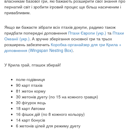
власникам базової гри, які бажають розширити свої знання про
пернатий світ і зробити ігровий процес ще більш насиченим і
привабливим.
Якщо ви бажаєте зібрати всіх птахів докупи, радимо також
придбати попередні доповнення
Птахи Європи (укр.)
та
Птахи
Океанії (укр.)
. А зручне зберігання основної гри та трьох
розширень забезпечить
Коробка-органайзер для гри Крила +
доповнення (Wingspan Nesting Box)
.
У Крила грай, пташок збирай!
поле-годівниця
90 карт птахів
81 жетон корму
30 жетонів дуету (по 15 на кожного гравця)
30 фігурок яєць
18 карт Автоми
16 фішок дій (по 8 кожного кольору)
14 карт бонусів
6 жетонів цілей для режиму дуету