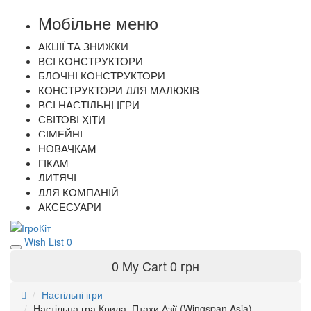
Мобільне меню
АКЦІЇ ТА ЗНИЖКИ
ВСІ КОНСТРУКТОРИ
БЛОЧНІ КОНСТРУКТОРИ
КОНСТРУКТОРИ ДЛЯ МАЛЮКІВ
ВСІ НАСТІЛЬНІ ІГРИ
СВІТОВІ ХІТИ
CІМЕЙНІ
НОВАЧКАМ
ГІКАМ
ДИТЯЧІ
ДЛЯ КОМПАНІЙ
АКСЕСУАРИ
Wish List
0
0
My Cart
0 грн
Настільні ігри
Настільна гра Крила. Птахи Азії (Wingspan Asia)