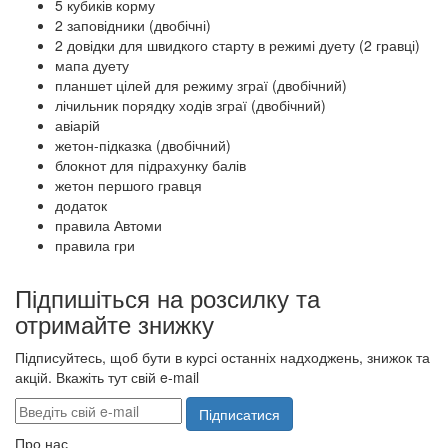
5 кубиків корму
2 заповідники (двобічні)
2 довідки для швидкого старту в режимі дуету (2 гравці)
мапа дуету
планшет цілей для режиму зграї (двобічний)
лічильник порядку ходів зграї (двобічний)
авіарій
жетон-підказка (двобічний)
блокнот для підрахунку балів
жетон першого гравця
додаток
правила Автоми
правила гри
Підпишіться на розсилку та
отримайте знижку
Підписуйтесь, щоб бути в курсі останніх надходжень, знижок та
акцій. Вкажіть тут свій e-mail
Підписатися
Про нас