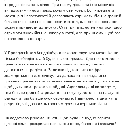
інгредієнтів варять зілля. При цьому дістаючи їх із мішечків
випадковим чином і закидаючи у свій котел. Всі інгредієнти
мають різні властивості й дозволяють отримати більше грошей,
більше очок, сильніше наповнити котел, але деякі поєднання
можуть призвести до вибуху. Суть гри: вчасно зупинитися, щоб
отримати якнайбільше навару в котлі, але при цьому, щоб все
не злетіло на повітря.
У Пройдисвітах з Кведлінбурга використовується механіка не
тільки бекбілдінга, а й будівлі свого движка. Для цього кожен з
гравців має власний котел і магічний мішечок, з якого
дістаються інгредієнти. Залежно від того, яка цифра
знаходиться на жетончику, так далеко він викладається.
Гравець прагне викласти якнайбільше жетончиків у свій котел,
щоб дійти цим треком якнайдалі. Адже чим далі ви зайдете,
тим більше грошей отримаєте на покупку жетонів на наступні
раунди й тим більше очок отримаєте. І звичайно, є ціла купа
рецептів, які дозволять гравцям досягти вершини зілля.
Як додаткова різноманітність, щоб було не нудно варити
цілющі зілля, розкриваються карти передбачення і зазвичай