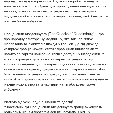
народу свої чудотворні зілля. Будь-які хвороби та недуги
лікують великі зілля. Однак для приготування цілющих напоїв
не завжди вистачає якісних інгредієнтів і тоді в хід йдуть
підручні засоби й навіть хвости щурів. Головне, щоб більше, та
й котел би не вибухнув.
Пройдисвіти Кведлінбурга (The Quacks of Quedlinburg) – гра
про народну аматорську медицину, яка так і притягує
шарлатанів та любителів швидких грошей. Де від двох до
чотирьох гравців можуть стати справжніми цілителями та
навчитися варити найкраще зілля з доступних інгредієнтів. У
кожного гравця є ціла низка химерних інгредієнтів, від
воронячих черепів до примарного дихання, з яких одночасно
витягується по одному і додається у ваш чарівний напій. Чим
більше цінних інгредієнтів буде додано, тим вища цінність
зілля. Але, будьте обережні й стежте, скільки й чого ви додаєте,
інакше можна зіпсувати чарівний напій або котел може
вибухнути!
Вилікую від усіх недуг, є знання та досвід!
У настільній грі Пройдисвіти Кведлінбурга гравці виконують
роль алхіміків, які протягом дев'яти раундів із різних