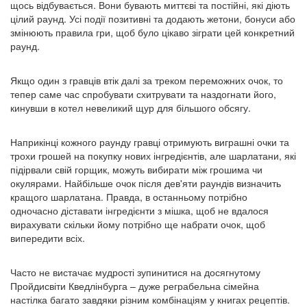
щось відбувається. Вони бувають миттєві та постійні, які діють
цілий раунд. Усі події позитивні та додають жетони, бонуси або
змінюють правила гри, щоб було цікаво зіграти цей конкретний
раунд.
Якщо один з гравців втік далі за треком переможних очок, то
тепер саме час спробувати схитрувати та наздогнати його,
кинувши в котел невеликий щур для більшого обсягу.
Наприкінці кожного раунду гравці отримують виграшні очки та
трохи грошей на покупку нових інгредієнтів, але шарлатани, які
підірвали свій горщик, можуть вибирати між грошима чи
окулярами. Найбільше очок після дев'яти раундів визначить
кращого шарлатана. Правда, в останньому потрібно
одночасно діставати інгредієнти з мішка, щоб не вдалося
вирахувати скільки йому потрібно ще набрати очок, щоб
випередити всіх.
Часто не вистачає мудрості зупинитися на досягнутому
Пройдисвіти Кведлінбурга – дуже реграбельна сімейна
настілка багато завдяки різним комбінаціям у книгах рецептів.