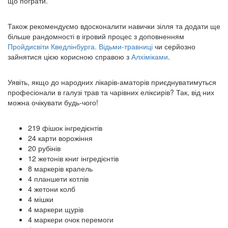
що пограти.
Також рекомендуємо вдосконалити навички зілля та додати ще
більше рандомності в ігровий процес з доповненням
Пройдисвіти Кведлінбурга. Відьми-травниці
чи серйозно
зайнятися цією корисною справою з
Алхіміками
.
Уявіть, якщо до народних лікарів-аматорів приєднуватимуться
професіонали в галузі трав та чарівних еліксирів? Так, від них
можна очікувати будь-чого!
219 фішок інгредієнтів
24 карти ворожіння
20 рубінів
12 жетонів книг інгредієнтів
8 маркерів крапель
4 планшети котлів
4 жетони колб
4 мішки
4 маркери щурів
4 маркери очок перемоги