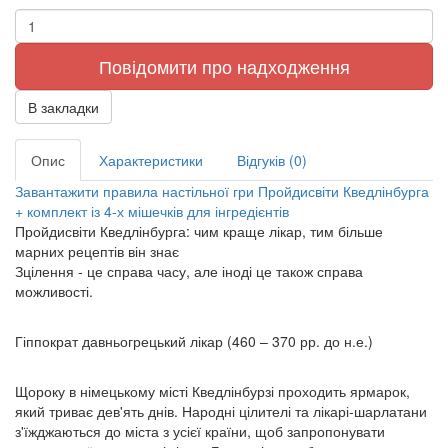
Повідомити про надходження
В закладки
Опис
Характеристики
Відгуків (0)
Завантажити правила настільної гри Пройдисвіти Кведлінбурга
+ комплект із 4-х мішечків для інгредієнтів
Пройдисвіти Кведлінбурга: чим краще лікар, тим більше
марних рецептів він знає
Зцілення - це справа часу, але іноді це також справа
можливості.
Гіппократ давньогрецький лікар (460 – 370 рр. до н.е.)
Щороку в німецькому місті Кведлінбурзі проходить ярмарок,
який триває дев'ять днів. Народні цілителі та лікарі-шарлатани
з'їжджаються до міста з усієї країни, щоб запропонувати