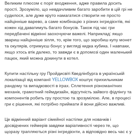
Великим плюсом є поріг входження, адже правила досить
прості. Зрозуміло, що невдачливим багато заробити в цій грі не
судилося, але дуже круто намагатися створити не просто
найцінніше варево, а саме комбінацію з різних інгредієнтів, які
кожен хід даватимуть багато бонусів. Також під час гри
передбачені відмінні заохочуючи важелі. Наприклад: якщо
звариш найцінніше зілля, то, крім того, що заробиш купу монет
та окулярів, отримуєш бонус у вигляді кидка кубика. І навпаки,
якщо хтось втік далеко, то завжди є в допомозі один маленький
пацюк, який можна докинути в котел.
Купити настільну гру Пройдисвіті Кведлінбурга в українській
локалізації від компанії
YELLOWBOX
коштує прихильникам
рандому та випадковості в іграх. Сплетення різноманітних
механік, грамотний геймдизайн, відсутність зайвого фідлінгу та
компонентів робить гру простою та зрозумілою. Але, в процесі
гри є рішення, які потрібно приймати й вони дійсно важливі.
Це відмінний варіант сімейної настілки для новачків і
досвідчених геймерів завдяки варіативності через те, що
щоразу трапляються різні інгредієнти, а відповідно весь час є у