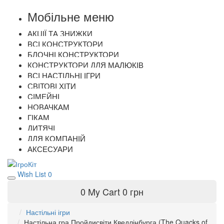
Мобільне меню
АКЦІЇ ТА ЗНИЖКИ
ВСІ КОНСТРУКТОРИ
БЛОЧНІ КОНСТРУКТОРИ
КОНСТРУКТОРИ ДЛЯ МАЛЮКІВ
ВСІ НАСТІЛЬНІ ІГРИ
СВІТОВІ ХІТИ
CІМЕЙНІ
НОВАЧКАМ
ГІКАМ
ДИТЯЧІ
ДЛЯ КОМПАНІЙ
АКСЕСУАРИ
Wish List
0
0
My Cart
0 грн
Настільні ігри
Настільна гра Пройдисвіти Кведлінбурга (The Quacks of