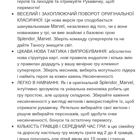
героїв та лиходіїв та отримуйте Рукавичку, щоб
перемогти!
ВЕСЕЛИЙ І ЗАХОПЛЮЮЧИЙ ПОВОРОТ ОРИГІНАЛЬНОЇ
КЛАСИЧНОЇ: Ця нова версія гри сподобається
шанувальникам Marvel, незалежно від того, чи є вони
новачками у грі, чи вже знайомі з базовою грою
Splendor_Marvel. Зберіть команду супергероїв та не
дайте Таносу знищити світ.
ЦІКАВА НОВА ТАКТИКА І ВИПРОБУВАННЯ: абсолютно
нова структура карт, нові правила ендшпіля і кілька змін
у правилах додадуть у вашу вечірню гру елемент
супергероя. Зберіть месників, виберіть могутнього лідера
і найміть героя за кожен камінь Нескінченності.
ЛЕГКО В НАВЧАННІ: Як і в оригінальній Splendor_Marvel,
інтуїтивно зрозуміла та унікальна економіка робить цю
гру простою, але щоразу складною. Збирайте каміння
нескінченності у вигляді жетонів і використовуйте їх, щоб
отримати рукавичку. Ретельно вибирайте свої жетони і
рішуче вибирайте персонажів, щоб здобути очки
нескінченності, бонуси та остаточну перемогу.
КІЛЬКІСТЬ ГРАВЦІВ І СЕРЕДНИЙ ЧАС ГРИ: в цю сімейну
та дорослу настільну гру можуть грати від 2 до 4 гравців,
і вона підходить для дітей віком від 10 років і старше.