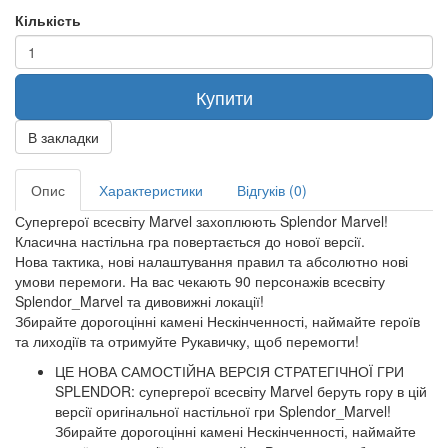
Кількість
Купити
В закладки
Опис
Характеристики
Відгуків (0)
Супергерої всесвіту Marvel захоплюють Splendor Marvel!
Класична настільна гра повертається до нової версії.
Нова тактика, нові налаштування правил та абсолютно нові
умови перемоги. На вас чекають 90 персонажів всесвіту
Splendor_Marvel та дивовижні локації!
Збирайте дорогоцінні камені Нескінченності, наймайте героїв
та лиходіїв та отримуйте Рукавичку, щоб перемогти!
ЦЕ НОВА САМОСТІЙНА ВЕРСІЯ СТРАТЕГІЧНОЇ ГРИ
SPLENDOR: супергерої всесвіту Marvel беруть гору в цій
версії оригінальної настільної гри Splendor_Marvel!
Збирайте дорогоцінні камені Нескінченності, наймайте