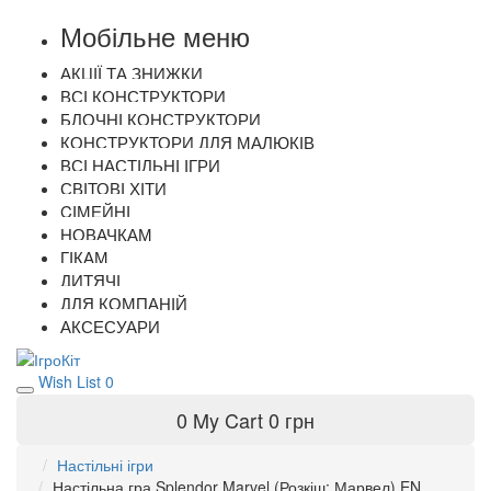
Мобільне меню
АКЦІЇ ТА ЗНИЖКИ
ВСІ КОНСТРУКТОРИ
БЛОЧНІ КОНСТРУКТОРИ
КОНСТРУКТОРИ ДЛЯ МАЛЮКІВ
ВСІ НАСТІЛЬНІ ІГРИ
СВІТОВІ ХІТИ
CІМЕЙНІ
НОВАЧКАМ
ГІКАМ
ДИТЯЧІ
ДЛЯ КОМПАНІЙ
АКСЕСУАРИ
Wish List
0
0
My Cart
0 грн
Настільні ігри
Настільна гра Splendor Marvel (Розкіш: Марвел) EN