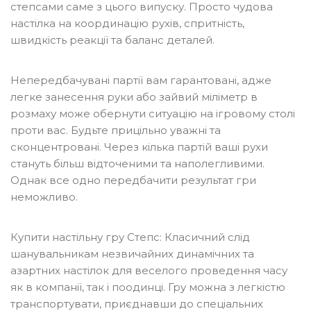
степсами саме з цього випуску. Просто чудова
настілка на координацію рухів, спритність,
швидкість реакції та баланс деталей.
Непередбачувані партії вам гарантовані, адже
легке занесення руки або зайвий міліметр в
розмаху може обернути ситуацію на ігровому столі
проти вас. Будьте прицільно уважні та
сконцентровані. Через кілька партій ваші рухи
стануть більш відточеними та наполегливими.
Однак все одно передбачити результат гри
неможливо.
Купити настільну гру Степс: Класичний слід
шанувальникам незвичайних динамічних та
азартних настілок для веселого проведення часу
як в компанії, так і поодинці. Гру можна з легкістю
транспортувати, приєднавши до спеціальних