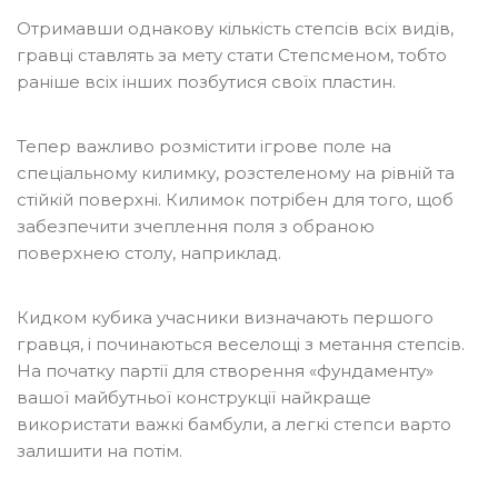
Отримавши однакову кількість степсів всіх видів,
гравці ставлять за мету стати Степсменом, тобто
раніше всіх інших позбутися своїх пластин.
Тепер важливо розмістити ігрове поле на
спеціальному килимку, розстеленому на рівній та
стійкій поверхні. Килимок потрібен для того, щоб
забезпечити зчеплення поля з обраною
поверхнею столу, наприклад.
Кидком кубика учасники визначають першого
гравця, і починаються веселощі з метання степсів.
На початку партії для створення «фундаменту»
вашої майбутньої конструкції найкраще
використати важкі бамбули, а легкі степси варто
залишити на потім.