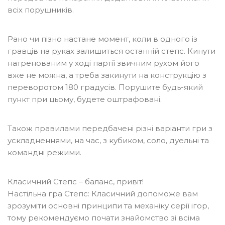
всіх порушників.
Рано чи пізно настане момент, коли в одного із
гравців на руках залишиться останній степс. Кинути
натренованим у ході партії звичним рухом його
вже не можна, а треба закинути на конструкцію з
переворотом 180 градусів. Порушите будь-який
пункт при цьому, будете оштрафовані.
Також правилами передбачені різні варіанти гри з
ускладненнями, на час, з кубиком, соло, дуельні та
командні режими.
Класичний Степс – баланс, привіт!
Настільна гра Степс: Класичний допоможе вам
зрозуміти основні принципи та механіку серії ігор,
тому рекомендуємо почати знайомство зі всіма