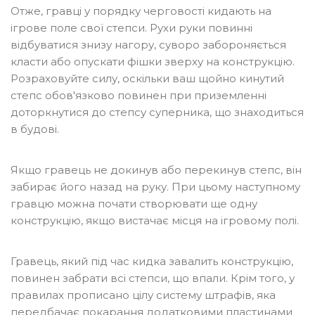
Отже, гравці у порядку черговості кидають на
ігрове поле свої степси. Рухи руки повинні
відбуватися знизу нагору, суворо забороняється
класти або опускати фішки зверху на конструкцію.
Розраховуйте силу, оскільки ваш щойно кинутий
степс обов'язково повинен при приземленні
доторкнутися до степсу суперника, що знаходиться
в будові.
Якщо гравець не докинув або перекинув степс, він
забирає його назад на руку. При цьому наступному
гравцю можна почати створювати ще одну
конструкцію, якщо вистачає місця на ігровому полі.
Гравець, який під час кидка завалить конструкцію,
повинен забрати всі степси, що впали. Крім того, у
правилах прописано цілу систему штрафів, яка
передбачає покарання додатковими пластинами