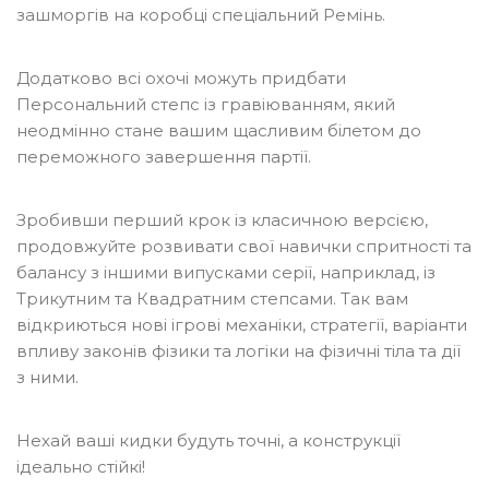
зашморгів на коробці спеціальний
Ремінь
.
Додатково всі охочі можуть придбати
Персональний степс із гравіюванням
, який
неодмінно стане вашим щасливим білетом до
переможного завершення партії.
Зробивши перший крок із класичною версією,
продовжуйте розвивати свої навички спритності та
балансу з іншими випусками серії, наприклад, із
Трикутним
та
Квадратним
степсами. Так вам
відкриються нові ігрові механіки, стратегії, варіанти
впливу законів фізики та логіки на фізичні тіла та дії
з ними.
Нехай ваші кидки будуть точні, а конструкції
ідеально стійкі!