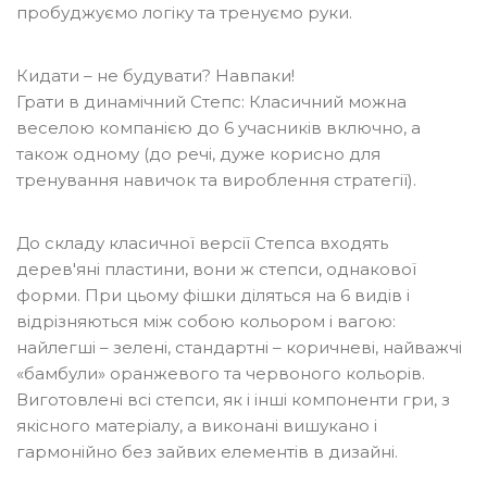
пробуджуємо логіку та тренуємо руки.
Кидати – не будувати? Навпаки!
Грати в динамічний Степс: Класичний можна
веселою компанією до 6 учасників включно, а
також одному (до речі, дуже корисно для
тренування навичок та вироблення стратегії).
До складу класичної версії Степса входять
дерев'яні пластини, вони ж степси, однакової
форми. При цьому фішки діляться на 6 видів і
відрізняються між собою кольором і вагою:
найлегші – зелені, стандартні – коричневі, найважчі
«бамбули» оранжевого та червоного кольорів.
Виготовлені всі степси, як і інші компоненти гри, з
якісного матеріалу, а виконані вишукано і
гармонійно без зайвих елементів в дизайні.