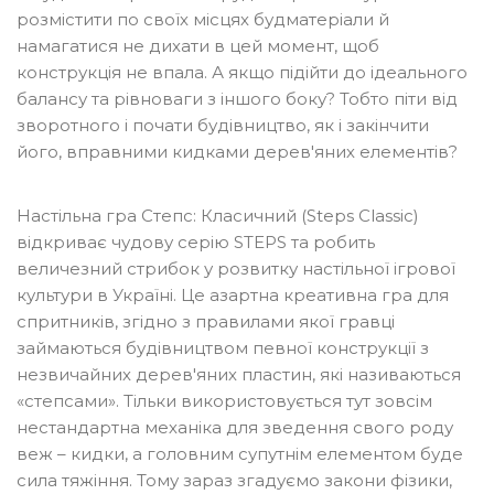
розмістити по своїх місцях будматеріали й
намагатися не дихати в цей момент, щоб
конструкція не впала. А якщо підійти до ідеального
балансу та рівноваги з іншого боку? Тобто піти від
зворотного і почати будівництво, як і закінчити
його, вправними кидками дерев'яних елементів?
Настільна гра Степс: Класичний (Steps Classic)
відкриває чудову серію
STEPS
та робить
величезний стрибок у розвитку настільної ігрової
культури в Україні. Це азартна креативна гра для
спритників, згідно з правилами якої гравці
займаються будівництвом певної конструкції з
незвичайних дерев'яних пластин, які називаються
«степсами». Тільки використовується тут зовсім
нестандартна механіка для зведення свого роду
веж – кидки, а головним супутнім елементом буде
сила тяжіння. Тому зараз згадуємо закони фізики,