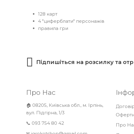
128 карт
4 "циферблати" персонажів
правила гри
Підпишіться на розсилку та от
Про Нас
Інфо
🏠 08205, Київська обл., м. Ірпінь,
Договір
вул. Підгірна, 1/3
Оферт
📞 093 754 80 42
Про На
✉ igrokotshop@gmail.com