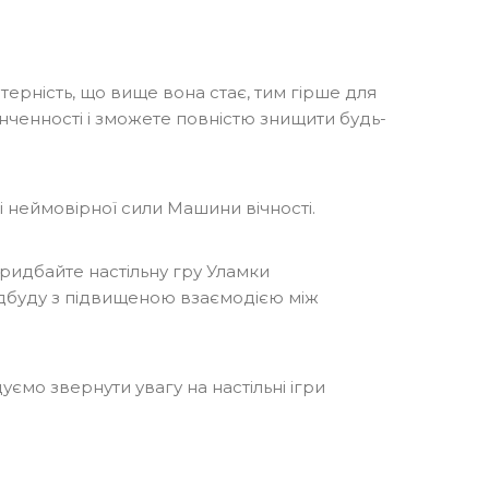
ерність, що вище вона стає, тим гірше для
інченності і зможете повністю знищити будь-
 неймовірної сили Машини вічності.
ридбайте настільну гру Уламки
олодбуду з підвищеною взаємодією між
мо звернути увагу на настільні ігри