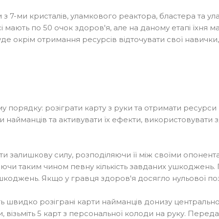
з 7-ми кристалів, уламкового реактора, бластера та ула
сі мають по 50 очок здоров'я, але на даному етапі їхня м
де окрім отримання ресурсів відточувати свої навички,
му порядку: розіграти карту з руки та отримати ресурси
ти найманців та активувати їх ефекти, використовувати
и залишкову силу, розподіляючи її між своїми опонентам
аючи таким чином певну кількість завданих ушкоджень. 
ушкоджень. Якщо у гравця здоров'я досягло нульової поз
 швидко розіграні карти найманців донизу центральної 
ки, візьміть 5 карт з персональної колоди на руку. Пере