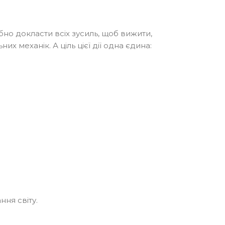
бно докласти всіх зусиль, щоб вижити,
механік. А ціль цієї дії одна єдина:
ння світу.