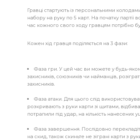
Гравці стартують із персональними колодами 
набору на руку по 5 карт. На початку партії в
час кожного свого ходу гравцям потрібно бу
Кожен хід гравця поділяється на 3 фази:
Фаза гри. У цей час ви можете у будь-яко
захисників, союзників чи найманців, розігра
захисників.
Фаза атаки. Для цього слід використовуват
розкривають з руки карти зі щитами, відбив
потрапили під удар, на кількість нанесених 
Фаза завершення. Послідовно перекладіть
на скид, також скиньте не зіграні карти з ру