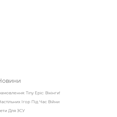
Підписатися
Новини
мовлення: Tiny Epic: Вікінги!
астільних Ігор Під Час Війни
кети Для ЗСУ