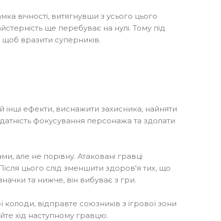
мка вічності, витягнувши з усього цього
айстерність ще перебуває на нулі. Тому під
 щоб вразити суперників.
 й інші ефекти, виснажити захисника, найняти
 здатність фокусування персонажа та здолати
и, але не порівну. Атаковані гравці
Після цього слід зменшити здоров'я тих, що
начки та нижче, він вибуває з гри.
колоди, відправте союзників з ігрової зони
дайте хід наступному гравцю.