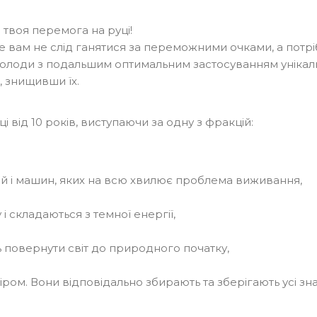
 твоя перемога на руці!
е вам не слід ганятися за переможними очками, а потрі
лоди з подальшим оптимальним застосуванням унікальних 
, знищивши їх.
 від 10 років, виступаючи за одну з фракцій:
дей і машин, яких на всю хвилює проблема виживання,
 складаються з темної енергії,
ь повернути світ до природного початку,
ром. Вони відповідально збирають та зберігають усі зна