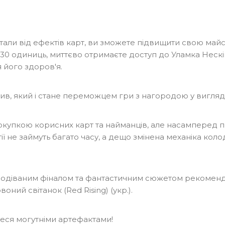
али від ефектів карт, ви зможете підвищити свою майст
и 30 одиниць, миттєво отримаєте доступ до Уламка Неск
 його здоров'я.
ив, який і стане переможцем гри з нагородою у вигляді
окупкою корисних карт та найманців, але насамперед п
артії не займуть багато часу, а дещо змінена механіка к
подіваним фіналом та фантастичним сюжетом рекомендує
воний світанок (Red Rising) (укр.)
.
теся могутніми артефактами!