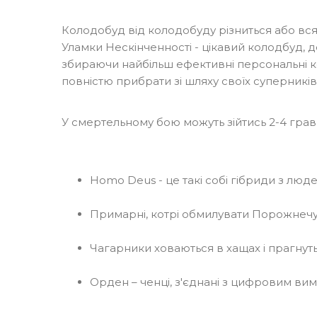
Колодобуд від колодобуду різниться або вся
Уламки Нескінченності - цікавий колодбуд, д
збираючи найбільш ефективні персональні ко
повністю прибрати зі шляху своїх суперників
У смертельному бою можуть зійтись 2-4 гравці
Homo Deus - це такі собі гібриди з лю
Примарні, котрі обмилувати Порожнечу і
Чагарники ховаються в хащах і прагнут
Орден – ченці, з'єднані з цифровим вимі