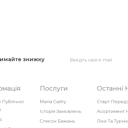
римайте знижку
рмація
Послуги
Останні 
 Публічної
Мапа Сайту
Старт Передза
и
Історія Замовлень
Асортимент Н
с
Список Бажань
Ліки Та Турні