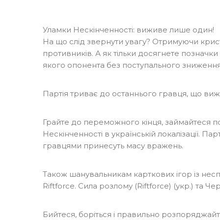
Уламки Нескінченності: виживе лише один!
На що слід звернути увагу? Отримуючи крист
противників. А як тільки досягнете позначк
якого опонента без поступального зниження
Партія триває до останнього гравця, що виж
Грайте до переможного кінця, займайтеся п
Нескінченності в українській локалізації. П
гравцями принесуть масу вражень.
Також шанувальникам карткових ігор із нес
Riftforce. Сила розлому (Riftforce)
(укр.) та
Чер
Бийтеся, боріться і правильно розпоряджай