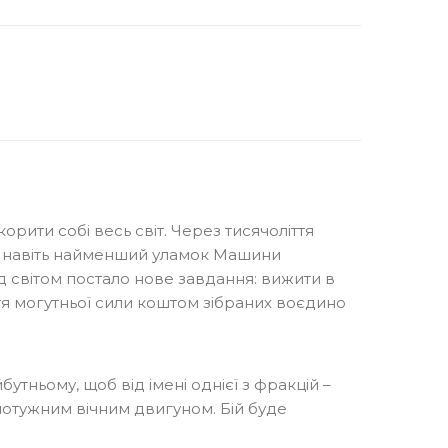
орити собі весь світ. Через тисячоліття
ИТИ ПРО НАДХОДЖЕННЯ
я, навіть найменший уламок Машини
д світом постало нове завдання: вижити в
ття могутньої сили коштом зібраних воєдино
бутньому, щоб від імені однієї з фракцій –
 потужним вічним двигуном. Бій буде