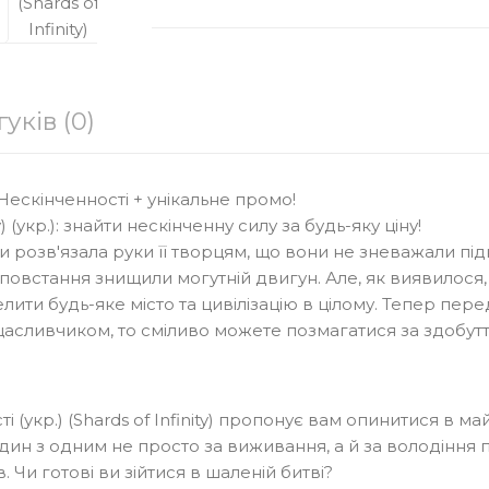
Виробник:
Kilogames
Модель:
Shards Of Infinity
гуків (0)
Наявність:
Очікуєтся
Разом з ПДВ:
675 Грн
Нескінченності + унікальне промо!
y) (укр.): знайти нескінченну силу за будь-яку ціну!
 розв'язала руки її творцям, що вони не зневажали підк
Кількість
ПОВІДОМ
 повстання знищили могутній двигун. Але, як виявилос
ти будь-яке місто та цивілізацію в цілому. Тепер пере
В Закладки
м щасливчиком, то сміливо можете позмагатися за здобу
(укр.) (Shards of Infinity) пропонує вам опинитися в май
один з одним не просто за виживання, а й за володіння
Чи готові ви зійтися в шаленій битві?