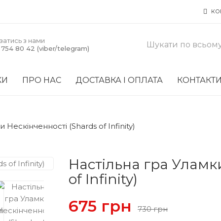
КО
затись з нами
754 80 42 (viber/telegram)
КИ
ПРО НАС
ДОСТАВКА І ОПЛАТА
КОНТАКТ
 Нескінченності (Shards of Infinity)
Настільна гра Уламки
of Infinity)
675 грн
730 грн