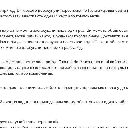
іх пригод. Ви можете пересунути персонажа по Галактиці, відновит
стосувати властивість однієї з карт або компонентів.
н із варіантів можна застосувати лише один раз. Ви можете обмінюв
 планеті, може купити картку з будь-якої колоди ринку. Доставити ви
ива дія дозволяє застосовувати властивості однієї з карт або компо
них можна застосувати лише один раз за хід.
 цьому етапі настає час пригод. Гравці обов'язково повинні вибрати о
тивна репутація з цією фракцією, ви зобов'язані напасти на патруль
аших карток або компонентів.
егендою галактики стає той, хто підвищить першим свою славу до 
12 очок, складіть поле випадковим чином або зіграйте в одиночний
друзів та улюблених персонажів
ід вас не потрібно знищити архів ворога, врятувати галактику або н