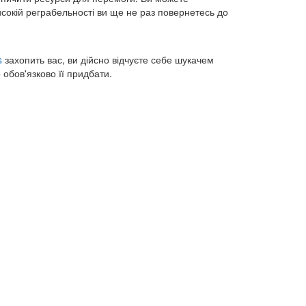
исокій реграбельності ви ще не раз повернетесь до
s
захопить вас, ви дійсно відчуєте себе шукачем
 обов'язково її придбати.