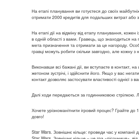
На етапі планування ви готуєтеся до своїх майбутн
отримати 2000 кредитів для подальших витрат або за
На етапі дії на відміну від етапу планування, коже
в одній області з вами. Гравець, що знаходиться на
мета призначення та отримати за це нагороду. Особл
гравці можуть робити скільки завгодно, але кожну з 
Виконавши всі бажані дії, ви вступаєте в контакт, на
жетоном зустрічі, і здійснити його. Якщо у вас нега
контакт дозволяє застосувати властивості однієї з в
Далі ходи передаються за годинниковою стрілкою. Л
Хочете урізноманітнити ігровий процес? Грайте до 
довго!
Star Wars. Зовнішнє кільце: проведи час у компанії 
Star Wars. Зовнішнє кільце – це гра «пісочниця», в