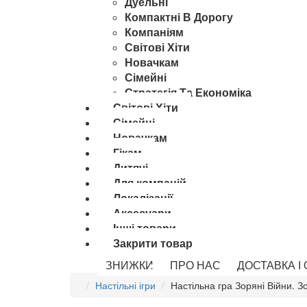
Дуельні
Компактні В Дорогу
Компаніям
Світові Хіти
Новачкам
Сімейні
Стратегія Та Економіка
Світові Хіти
Сімейні
Новачкам
Гікам
Дитячі
Для компаній
Локалізації
Аксесуари
Інші товари
Закрити товар
ЗНИЖКИ
ПРО НАС
ДОСТАВКА І
Настільні ігри
Настільна гра Зоряні Війни. З