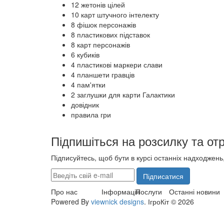
12 жетонів цілей
10 карт штучного інтелекту
8 фішок персонажів
8 пластикових підставок
8 карт персонажів
6 кубиків
4 пластикові маркери слави
4 планшети гравців
4 пам'ятки
2 заглушки для карти Галактики
довідник
правила гри
Підпишіться на розсилку та от
Підписуйтесь, щоб бути в курсі останніх надходжень, 
Підписатися
Про нас
Інформація
Послуги
Останні новини
Powered By
viewnick designs
. ІгроКіт © 2026