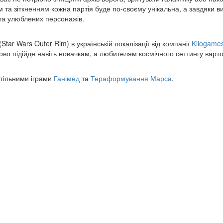
 та зіткненням кожна партія буде по-своєму унікальна, а завдяки в
 та улюблених персонажів.
Star Wars Outer Rim) в українській локалізації від компанії
Kilogame
дово підійде навіть новачкам, а любителям космічного сеттингу варто
стільними іграми
Ганімед
та
Тераформування Марса
.