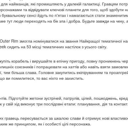
а для найманців, які промишляють у далекій галактиці. Гравцям потр
 персонажами та відвідувати ключові планети для того, щоб здобути
в буквальному сенсі йдуть по п'ятах і намагаються стати знаменити
саме тут люди переходять на бік зла і добра. Будьте завжди на чеку,
 Outer Rim змогла номінуватися на звання Найкращої тематичної на
 сидить на 53 місці тематичних настілок з усього світу.
упіть корабель і вирушайте в епічну пригоду, повну проникнень чере
олишніх союзників і попрацювати на хаттів або навіть взяти замовлен
 дії, тим більша слава. Головне закупитись екіпіруванням та проапгр
о ви помилитеся, то вас ніхто не захистить.
нтів. Підготуйте жетони зустрічей, патрулів, цілей, пошкоджень, креди
у свій хід виконує три послідовні етапи: планування, дія та контакт
ких гравець пересувається за шкалою слави й отримує нові властиво
аким же принципом, як і особисті цілі персонажа.