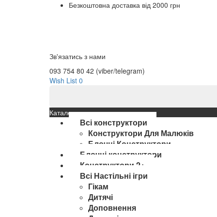
Безкоштовна доставка від 2000 грн
Зв'язатись з нами
093 754 80 42 (viber/telegram)
Wish List
0
Каталог
Всі конструктори
Конструктори Для Малюків
Блочні Конструктори
Блочні конструктори
Конструктори 2+
Всі Настільні ігри
Гікам
Дитячі
Доповнення