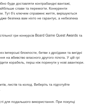
ібно буде доставляти контрабандні вантажі,
 найбільше слави та перемогти. Конкуренти
ми. Тут б'є ключем справжнє життя, вирішуються
 адже безпека вам ніхто не гарантує, а небезпека
стільної гри конкурсів Board Game Quest Awards та
з імперські блокпости, битви з дроїдами та вигідні
ня на вбивство власного другого пілота. У цій грі
ейдити корабель, перш ніж поринути у нові авантюри.
тів, листів та колод. Виберіть та підготуйте
.
сті для подальшого використання. При покупці