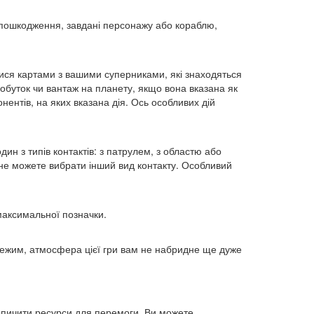
и пошкодження, завдані персонажу або кораблю,
атися картами з вашими суперниками, які знаходяться
добуток чи вантаж на планету, якщо вона вказана як
нентів, на яких вказана дія. Ось особливих дій
дин з типів контактів: з патрулем, з областю або
 і не можете вибрати інший вид контакту. Особливий
максимальної позначки.
 режим, атмосфера цієї гри вам не набридне ще дуже
акопичити ресурси для перемоги. Ви можете