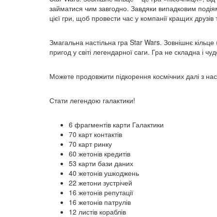
займатися чим завгодно. Завдяки випадковим подіям
цієї гри, щоб провести час у компанії кращих друзів
Змагальна настільна гра Star Wars. Зовнішнє кільце (
пригод у світі легендарної саги. Гра не складна і чу
Можете продовжити підкорення космічних далі з на
Стати легендою галактики!
6 фрагментів карти Галактики
70 карт контактів
70 карт ринку
60 жетонів кредитів
53 карти бази даних
40 жетонів ушкоджень
22 жетони зустрічей
16 жетонів репутації
16 жетонів патрулів
12 листів кораблів