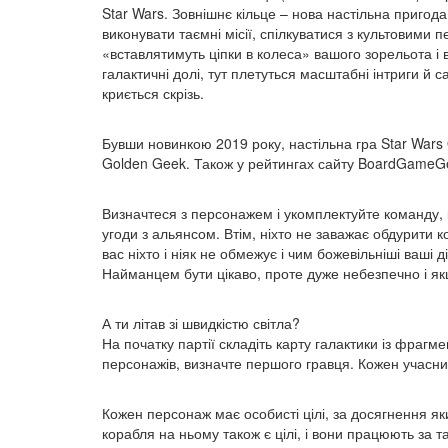
Star Wars. Зовнішнє кільце – нова настільна пригод
виконувати таємні місії, спілкуватися з культовими
«вставлятимуть ціпки в колеса» вашого зорельота і 
галактичні долі, тут плетуться масштабні інтриги й 
криється скрізь.
Бувши новинкою 2019 року, настільна гра Star Wars
Golden Geek. Також у рейтингах сайту BoardGameGeek
Визначтеся з персонажем і укомплектуйте команду, к
угоди з альянсом. Втім, ніхто не заважає обдурити к
вас ніхто і ніяк не обмежує і чим божевільніші ваші
Найманцем бути цікаво, проте дуже небезпечно і якщ
А ти літав зі швидкістю світла?
На початку партії складіть карту галактики із фрагме
персонажів, визначте першого гравця. Кожен учасник 
Кожен персонаж має особисті цілі, за досягнення я
корабля на ньому також є цілі, і вони працюють за т