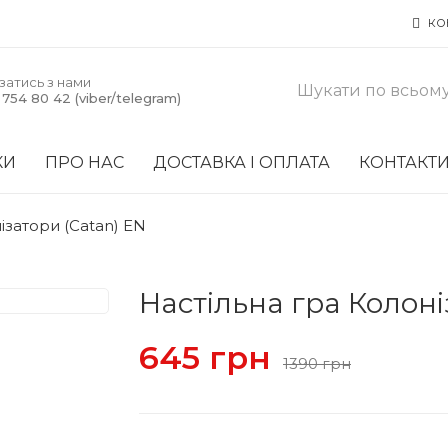
КО
затись з нами
754 80 42 (viber/telegram)
КИ
ПРО НАС
ДОСТАВКА І ОПЛАТА
КОНТАКТ
ізатори (Catan) EN
Настільна гра Колоні
645 грн
1390 грн