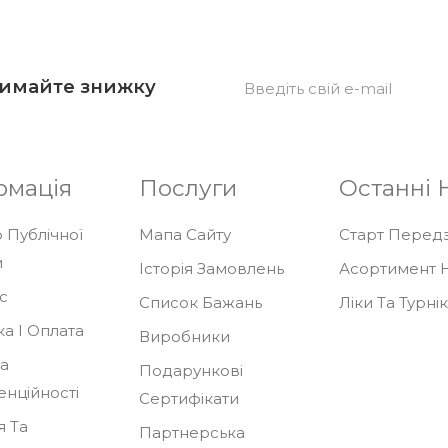
римайте знижку
рмація
Послуги
Останні 
 Публічної
Мапа Сайту
Старт Передза
и
Історія Замовлень
Асортимент Н
с
Список Бажань
Ліки Та Турні
а І Оплата
Виробники
ка
Подарункові
енційності
Сертифікати
я Та
Партнерська