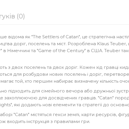
Виробник:
Mayfair Games
Модель:
Catan
гуків (0)
Наявність:
Є В Наявності
Разом з ПДВ:
645 Грн
ше відома як "The Settlers of Catan", це стратегічна наст
тва доріг, поселень та міст. Розроблена Klaus Teuber
К
" в Німеччині та "Game of the Century" в США. Teuber та
Кількість
ють з двох поселень та двох доріг. Кожен хід гравці ки
В Закладки
ються для розбудови нових поселень і доріг, перетворен
емагає той, хто першим набирає визначену кількість оч
ьно підходить для сімейного вечора або дружньої зустрічі
ще захоплюючою для досвідчених гравців. "Catan" пород
 Knights", які додають нові елементи та стратегії до основн
орі "Catan" містяться гекси землі, карти ресурсів, фігур
кож входить інструкція з правилами гри.