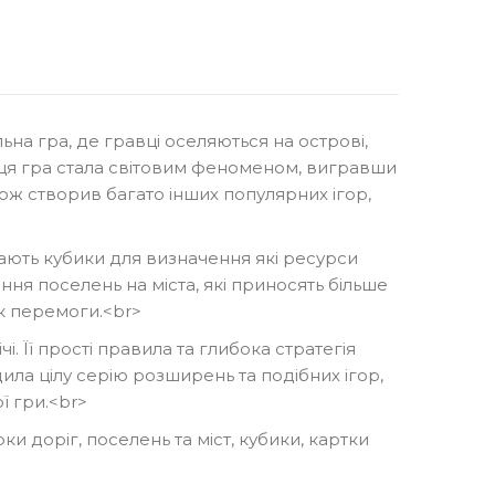
ільна гра, де гравці оселяються на острові,
, ця гра стала світовим феноменом, вигравши
упити
кож створив багато інших популярних ігор,
дають кубики для визначення які ресурси
ня поселень на міста, які приносять більше
ок перемоги.<br>
. Її прості правила та глибока стратегія
ила цілу серію розширень та подібних ігор,
ої гри.<br>
ки доріг, поселень та міст, кубики, картки