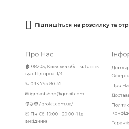
Підпишіться на розсилку та от
Про Нас
Інфо
🏠 08205, Київська обл., м. Ірпінь,
Договір
вул. Підгірна, 1/3
Оферт
📞 093 754 80 42
Про На
✉ igrokotshop@gmail.com
Доставк
🧑‍🤝‍🧑
/igrokit.com.ua/
Політи
Конфід
🕙 Пн-Сб: 10:00 - 20:00 (Нд -
вихідний)
Гаранті