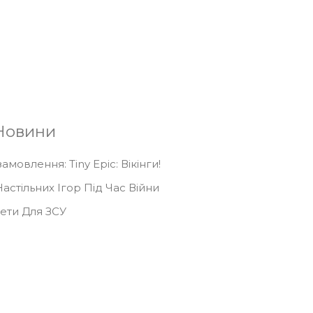
Підписатися
Новини
мовлення: Tiny Epic: Вікінги!
астільних Ігор Під Час Війни
кети Для ЗСУ