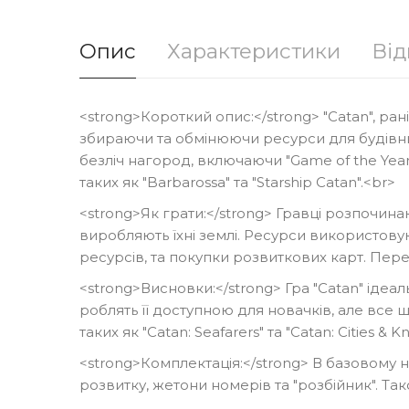
Опис
Характеристики
Від
<strong>Короткий опис:</strong> "Catan", рані
збираючи та обмінюючи ресурси для будівниц
безліч нагород, включаючи "Game of the Year
таких як "Barbarossa" та "Starship Catan".<br>
<strong>Як грати:</strong> Гравці розпочина
виробляють їхні землі. Ресурси використову
ресурсів, та покупки розвиткових карт. Пер
<strong>Висновки:</strong> Гра "Catan" ідеал
роблять її доступною для новачків, але все 
таких як "Catan: Seafarers" та "Catan: Cities &
<strong>Комплектація:</strong> В базовому наб
розвитку, жетони номерів та "розбійник". Та